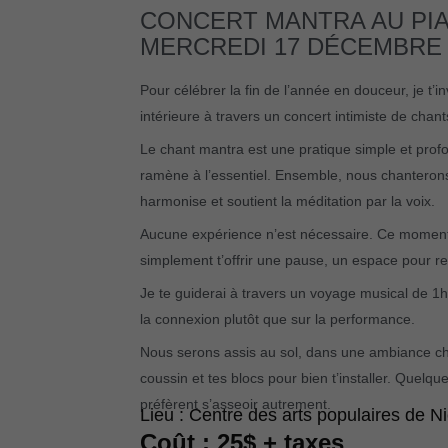
CONCERT MANTRA AU PI
MERCREDI 17 DÉCEMBRE –
Pour célébrer la fin de l’année en douceur, je t
intérieure à travers un concert intimiste de ch
Le chant mantra est une pratique simple et profo
ramène à l’essentiel. Ensemble, nous chanterons
harmonise et soutient la méditation par la voix.
Aucune expérience n’est nécessaire. Ce moment e
simplement t’offrir une pause, un espace pour resp
Je te guiderai à travers un voyage musical de 1h30
la connexion plutôt que sur la performance.
Nous serons assis au sol, dans une ambiance chal
coussin et tes blocs pour bien t’installer. Quelqu
préfèrent s’asseoir autrement.
Lieu : Centre des arts populaires de Ni
Coût : 25$ + taxes