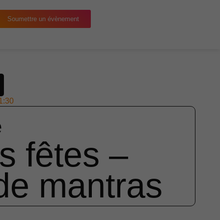
Soumettre un évènement
1:30
e
s fêtes –
de mantras