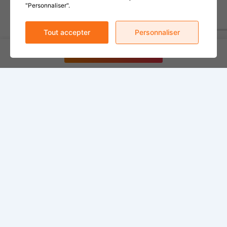
"Personnaliser".
Tout accepter
Personnaliser
Soumettre un évènement
Ville de Nicolet
180, rue de Monseigneur-Panet
Nicolet, Québec
J3T 1S6
Téléphone :
819 293-6901
Télécopieur :
819 293-6767
communication@nicolet.ca
Hôtel de ville