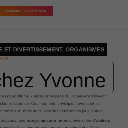
Soumettre un évènement
E ET DIVERTISSEMENT
,
ORGANISMES
MBRE
 chez Yvonne
in pour offrir aux aînés un espace où ils peuvent s’investir
 leur ressemble. Ces moments privilégiés favorisent les
t entre eux, mais aussi avec les générations plus jeunes.
s dévoués, une
programmation riche
et diversifiée
d’ateliers
roposée. Il est important de noter que même si « Chez