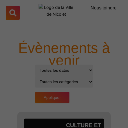
Aller
Nous joindre
au
contenu
Évènements à
venir
Appliquer
Page
Page
CULTURE ET