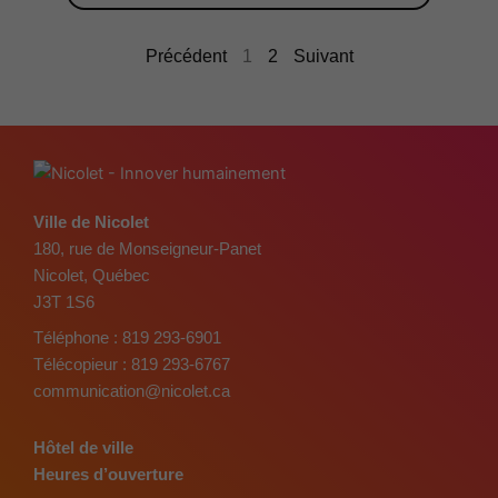
Précédent
1
2
Suivant
Ville de Nicolet
180, rue de Monseigneur-Panet
Nicolet, Québec
J3T 1S6
Téléphone :
819 293-6901
Télécopieur :
819 293-6767
communication@nicolet.ca
Hôtel de ville
Heures d’ouverture