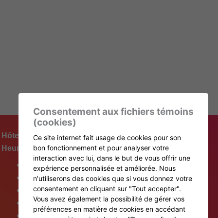
Consentement aux fichiers témoins
(cookies)
Hôtel de ville
Ce site internet fait usage de cookies pour son
bon fonctionnement et pour analyser votre
Heures d’ouverture
interaction avec lui, dans le but de vous offrir une
Lundi : 9h à 16 h 30
expérience personnalisée et améliorée. Nous
Mardi : 9h à 16 h 30
n'utiliserons des cookies que si vous donnez votre
consentement en cliquant sur "Tout accepter".
Mercredi : 9h à 16 h 30
Vous avez également la possibilité de gérer vos
Jeudi : 9h à 16 h 30
préférences en matière de cookies en accédant
Vendredi : 9h à 12 h