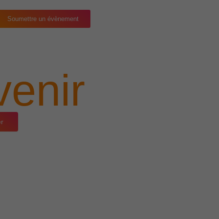
Soumettre un évènement
enir
er