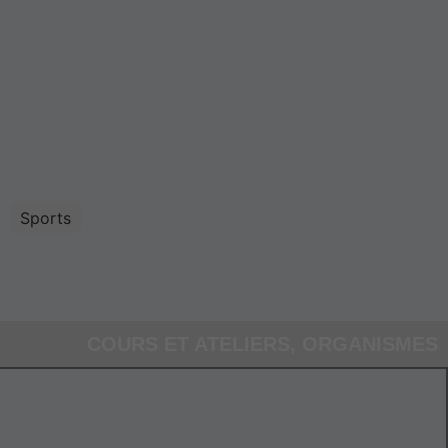
Sports
COURS ET ATELIERS
,
ORGANISMES