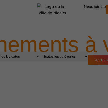
Nous joindre
nements à v
Appliqu