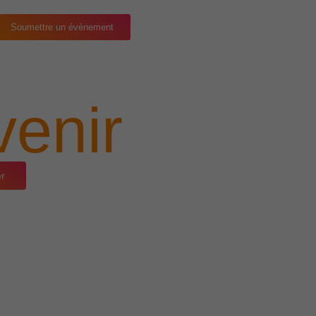
Soumettre un évènement
enir
er