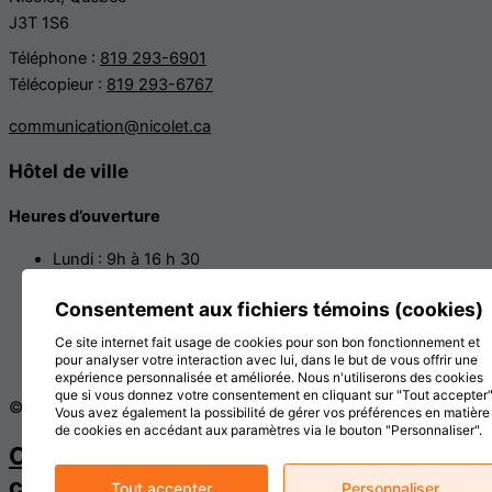
J3T 1S6
Téléphone :
819 293-6901
Télécopieur :
819 293-6767
communication@nicolet.ca
Hôtel de ville
Heures d’ouverture
Lundi : 9h à 16 h 30
Mardi : 9h à 16 h 30
Consentement aux fichiers témoins (cookies)
Mercredi : 9h à 16 h 30
Jeudi : 9h à 16 h 30
Ce site internet fait usage de cookies pour son bon fonctionnement et
pour analyser votre interaction avec lui, dans le but de vous offrir une
Vendredi : 9h à 12 h
expérience personnalisée et améliorée. Nous n'utiliserons des cookies
que si vous donnez votre consentement en cliquant sur "Tout accepter"
© 2026, Tous droits réservés,
Ville de Nicolet
Vous avez également la possibilité de gérer vos préférences en matière
de cookies en accédant aux paramètres via le bouton "Personnaliser".
Conditions d'utilisation et politique de
confidentialité
Tout accepter
Personnaliser