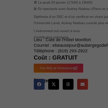
📆 Le jeudi 29 janvier (17h00 à 19h00)
🎤 En spectacle avec Audrey Nadeau (Piano et v
Diplômée d’un DEC et d’un certificat en chant ja
l’Université Laval, Audrey Nadeau cumule plus 
L’événement est ouvert à tous.
Contribution volontaire
Lieu : Café de l'Hôtel Montfort
Courriel : ebeausejour@aubergegodef
Téléphone : (819) 293-2922
Coût : GRATUIT
Site Web de l'évènement
Partager :