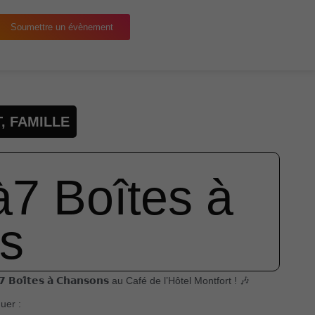
Soumettre un évènement
T
,
FAMILLE
à7 Boîtes à
s
𝗶̂𝘁𝗲𝘀 𝗮̀ 𝗖𝗵𝗮𝗻𝘀𝗼𝗻𝘀 au Café de l’Hôtel Montfort ! 🎶
uer :